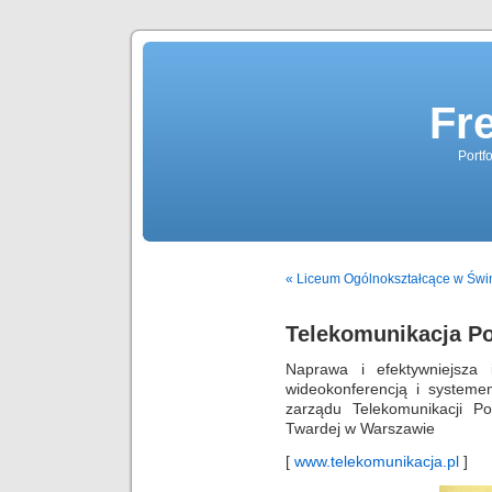
Fr
Portf
« Liceum Ogólnokształcące w Świ
Telekomunikacja P
Naprawa i efektywniejsza 
wideokonferencją i systeme
zarządu Telekomunikacji Po
Twardej w Warszawie
[
www.telekomunikacja.pl
]