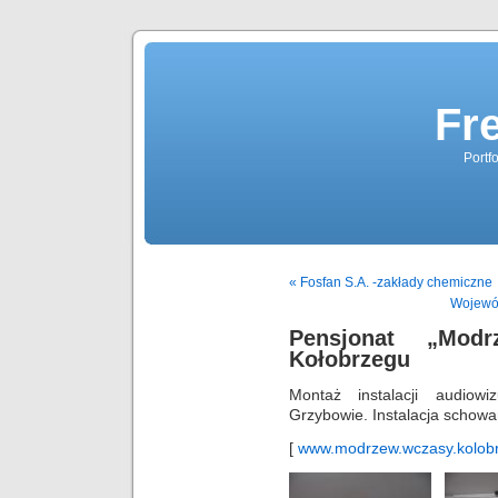
Fr
Portf
« Fosfan S.A. -zakłady chemiczne
Wojewó
Pensjonat „Mod
Kołobrzegu
Montaż instalacji audiow
Grzybowie. Instalacja schowan
[
www.modrzew.wczasy.kolobr