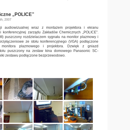
iczne „POLICE”
th, 2007
cji audiowizualnej wraz z montażem projektora i ekranu
li konferencyjnej zarządu Zakładów Chemicznych „POLICE”.
) puszczony rozdzielaczem sygnału na monitor plazmowy i
 przyłączeniowe ze stołu konferencyjnego (VGA) podłączone
 monitora plazmowego i projektora. Dzwięk z gniazd
stołu puszczony na zestaw kina domowego Panasonic SC-
niki zestawu podłączone bezprzewodowo.