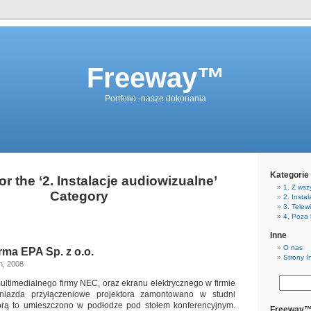
Freeway™
Portfolio -nasze dokonania
Kategorie
or the ‘2. Instalacje audiowizualne’
1. Z wszy
Category
2. Insta
3. Telew
4. Poza 
Inne
O nas
rma EPA Sp. z o.o.
Strony I
th, 2008
ultimedialnego firmy NEC, oraz ekranu elektrycznego w firmie
iazda przyłączeniowe projektora zamontowano w studni
tórą to umieszczono w podłodze pod stołem konferencyjnym.
Freeway