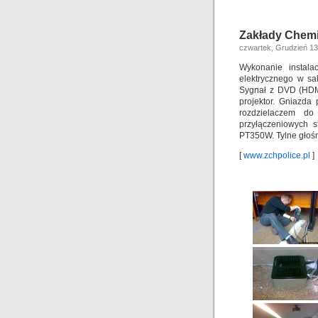
Zakłady Chem
czwartek, Grudzień 13
Wykonanie instala
elektrycznego w sa
Sygnał z DVD (HDMI
projektor. Gniazda
rozdzielaczem do
przyłączeniowych 
PT350W. Tylne głoś
[
www.zchpolice.pl
]