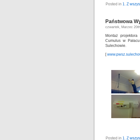
Posted in
1. Z wszys
Państwowa Wy
czwartek, Marzec 20th
Montaż projektora
Cumulus w Pałacu
Sulechowie.
[
www.pwsz.sulecho
Posted in
1. Z wszys