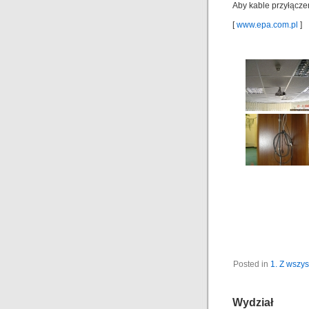
Aby kable przyłącze
[
www.epa.com.pl
]
Posted in
1. Z wszys
Wydział Ma