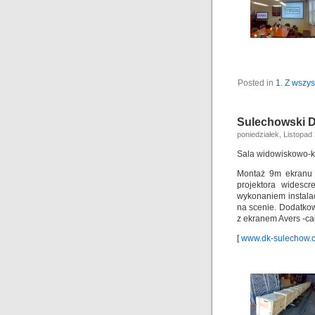
Posted in
1. Z wszys
Sulechowski 
poniedziałek, Listopad
Sala widowiskowo-k
Montaż 9m ekranu
projektora widesc
wykonaniem instalac
na scenie. Dodatko
z ekranem Avers -ca
[
www.dk-sulechow.