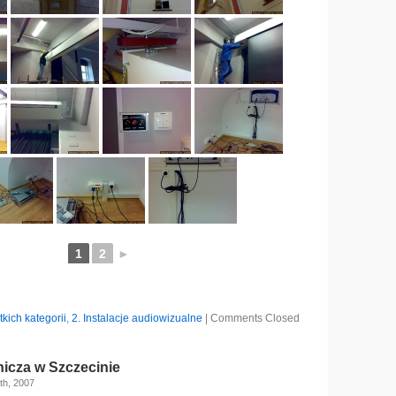
1
2
►
tkich kategorii
,
2. Instalacje audiowizualne
|
Comments Closed
icza w Szczecinie
th, 2007