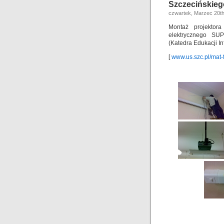
Szczecińskieg
czwartek, Marzec 20th
Montaż projekto
elektrycznego SU
(Katedra Edukacji I
[
www.us.szc.pl/mat-f