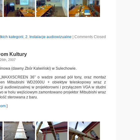
tkich kategorii
,
2. Instalacje audiowizualne
|
Comments Closed
Dom Kultury
 26th, 2007
inowa (dawny Zbór Kalwiński) w Sulechowie.
 „MAXXSCREEN 36” o wadze ponad pół tony, oraz montaż
reen Mitsubishi WD2000U + obiektyw teleskopowy wraz z
ji audiowizualnej w projektorowni i przyłączem VGA w studni
wo w holu wejściowym zamontowano projektor Mitsubishi wraz
łość sterowana z baru.
com
]