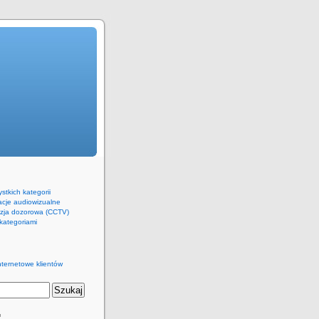
stkich kategorii
lacje audiowizualne
izja dozorowa (CCTV)
kategoriami
nternetowe klientów
™