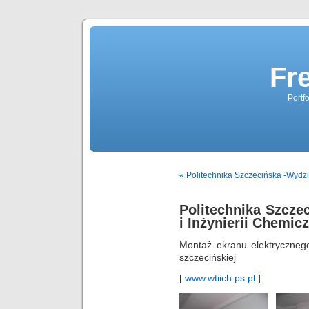
Fr
Portf
« Politechnika Szczecińska -Wydzi
Politechnika Szcze
i Inżynierii Chemic
Montaż ekranu elektrycznego
szczecińskiej
[
www.wtiich.ps.pl
]