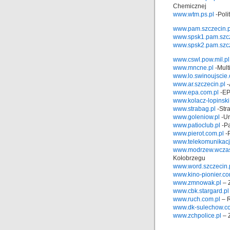
Chemicznej
www.wtm.ps.pl
-Poli
www.pam.szczecin.p
www.spsk1.pam.szcz
www.spsk2.pam.szcz
www.cswl.pow.mil.pl
www.mncne.pl
-Mult
www.lo.swinoujscie.
www.ar.szczecin.pl
-
www.epa.com.pl
-EPA
www.kolacz-lopinski
www.strabag.pl
-Stra
www.goleniow.pl
-Ur
www.patioclub.pl
-Pa
www.pierot.com.pl
-P
www.telekomunikacj
www.modrzew.wczasy
Kołobrzegu
www.word.szczecin.
www.kino-pionier.co
www.zmnowak.pl
– 
www.cbk.stargard.pl
www.ruch.com.pl
– 
www.dk-sulechow.c
www.zchpolice.pl
– 