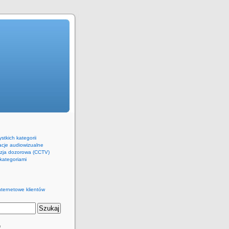
stkich kategorii
lacje audiowizualne
izja dozorowa (CCTV)
kategoriami
nternetowe klientów
™