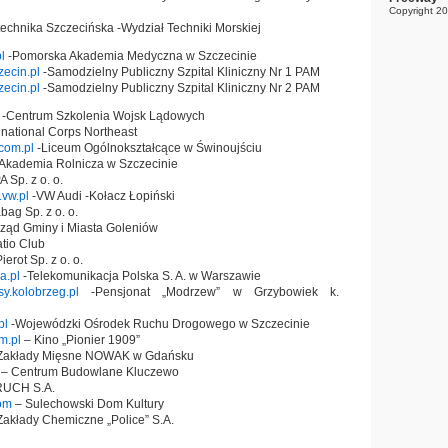
Copyright 2
technika Szczecińska -Wydział Techniki Morskiej
l
-Pomorska Akademia Medyczna w Szczecinie
ecin.pl
-Samodzielny Publiczny Szpital Kliniczny Nr 1 PAM
ecin.pl
-Samodzielny Publiczny Szpital Kliniczny Nr 2 PAM
-Centrum Szkolenia Wojsk Lądowych
inational Corps Northeast
com.pl
-Liceum Ogólnokształcące w Świnoujściu
Akademia Rolnicza w Szczecinie
 Sp. z o. o.
.vw.pl
-VW Audi -Kołacz Łopiński
bag Sp. z o. o.
ząd Gminy i Miasta Goleniów
tio Club
ierot Sp. z o. o.
a.pl
-Telekomunikacja Polska S. A. w Warszawie
.kolobrzeg.pl
-Pensjonat „Modrzew” w Grzybowiek k.
pl
-Wojewódzki Ośrodek Ruchu Drogowego w Szczecinie
m.pl
– Kino „Pionier 1909”
Zakłady Mięsne NOWAK w Gdańsku
– Centrum Budowlane Kluczewo
RUCH S.A.
om
– Sulechowski Dom Kultury
Zakłady Chemiczne „Police” S.A.