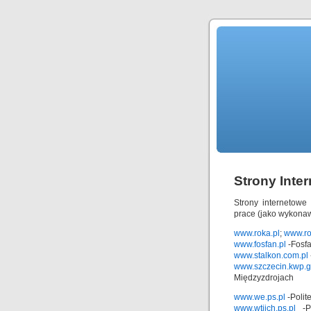
Strony Inte
Strony internetowe 
prace (jako wykona
www.roka.pl
;
www.ro
www.fosfan.pl
-Fosfa
www.stalkon.com.pl
www.szczecin.kwp.g
Międzyzdrojach
www.we.ps.pl
-Polit
www.wtiich.ps.pl
-Po