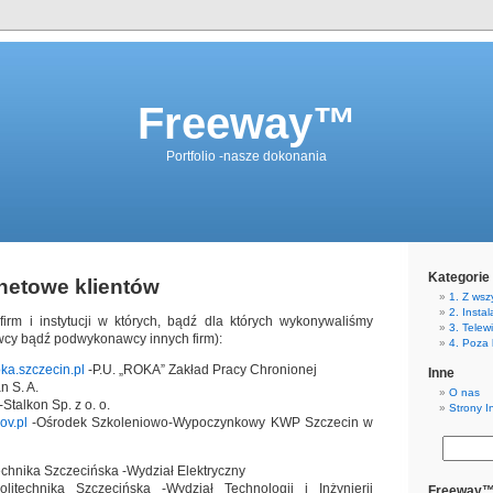
Freeway™
Portfolio -nasze dokonania
Kategorie
rnetowe klientów
1. Z wszy
2. Insta
firm i instytucji w których, bądź dla których wykonywaliśmy
3. Telew
wcy bądź podwykonawcy innych firm):
4. Poza 
ka.szczecin.pl
-P.U. „ROKA” Zakład Pracy Chronionej
Inne
n S. A.
O nas
-Stalkon Sp. z o. o.
Strony I
ov.pl
-Ośrodek Szkoleniowo-Wypoczynkowy KWP Szczecin w
echnika Szczecińska -Wydział Elektryczny
litechnika Szczecińska -Wydział Technologii i Inżynierii
Freeway